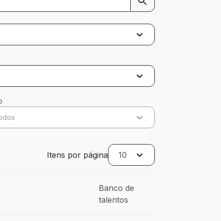
o
odos
Itens por página
10
Banco de
talentos